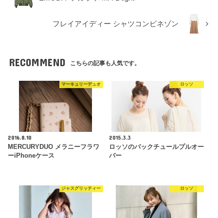
フレイアイディー シャツコンビネゾン
RECOMMEND
こちらの記事も人気です。
マーキュリーデュオ
ロッソ
2016.8.10
2015.3.3
MERCURYDUO メラニーフラワ
ロッソのバックチュールプルオー
ーiPhoneケース
バー
ジャスグリッティー
ロッソ