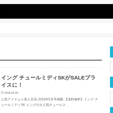
イング チュールミディSKがSALEプラ
イスに！
2016.05.24
人気アイテム☆美人百花 2016年5月号掲載 【送料無料】イング チ
ュールミディSK イングの大人気チュールス…