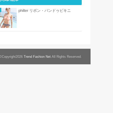
philter リボン・バンドゥビキニ
©Copyright2026
Trend Fashion Net
.All Rights Reserved.