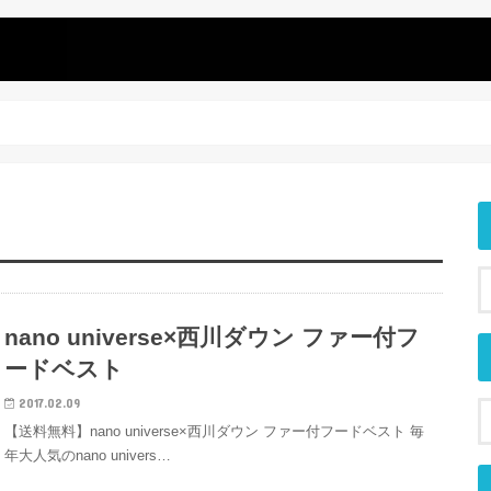
nano universe×西川ダウン ファー付フ
ードベスト
2017.02.09
【送料無料】nano universe×西川ダウン ファー付フードベスト 毎
年大人気のnano univers…