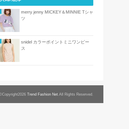
merry jenny MICKEY＆MINNIE Tシャ
ツ
snidel カラーポイントミニワンピー
ス
©Copyright2026
Trend Fashion Net
.All Rights Reserved.