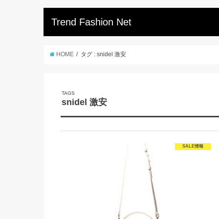
Trend Fashion Net
HOME
タグ : snidel 激安
snidel 激安
SALE情報