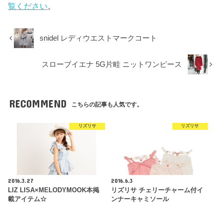
覧ください
。
snidel レディウエストマークコート
スローブイエナ 5G片畦 ニットワンピース
RECOMMEND
こちらの記事も人気です。
リズリサ
リズリサ
2016.3.27
2016.6.3
LIZ LISA×MELODYMOOK本掲
リズリサ チェリーチャーム付イ
載アイテム☆
ンナーキャミソール