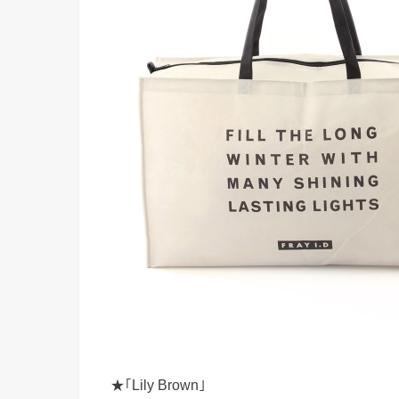
★｢Lily Brown｣