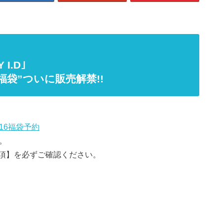
Y I.D｣
福袋”ついに販売解禁!!
16福袋予約
。
項】を必ずご確認ください。