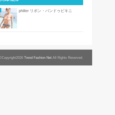
philter リボン・バンドゥビキニ
©Copyright2026
Trend Fashion Net
.All Rights Reserved.