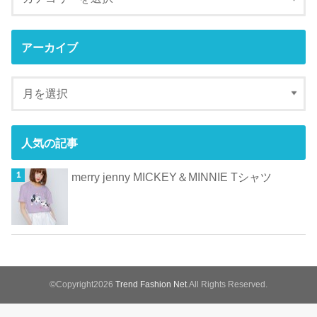
アーカイブ
人気の記事
merry jenny MICKEY＆MINNIE Tシャツ
©Copyright2026
Trend Fashion Net
.All Rights Reserved.