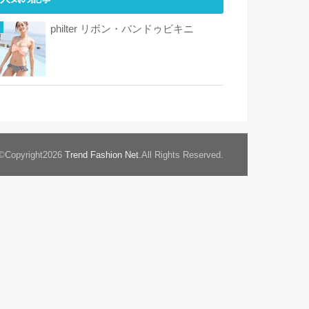
philter リボン・バンドゥビキニ
©Copyright2026
Trend Fashion Net
.All Rights Reserved.