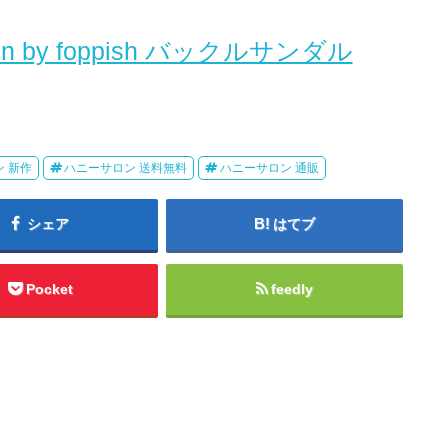
n by foppish バックルサンダル
 新作
ハニーサロン 送料無料
ハニーサロン 通販
シェア
はてブ
Pocket
feedly