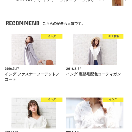
RECOMMEND
こちらの記事も人気です。
イング
SALE情報
2016.3.17
2016.2.24
イング ファスナーフーデット／
イング 裏起毛配色コーディガン
コート
イング
イング
2017.1.17
2017.7.5