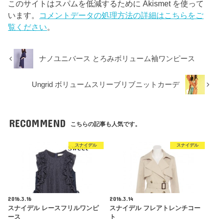
このサイトはスパムを低減するために Akismet を使って
います。
コメントデータの処理方法の詳細はこちらをご
覧ください
。
ナノユニバース とろみボリューム袖ワンピース
Ungrid ボリュームスリーブリブニットカーデ
RECOMMEND
こちらの記事も人気です。
スナイデル
スナイデル
2016.3.16
2016.3.14
スナイデル レースフリルワンピ
スナイデル フレアトレンチコー
ース
ト