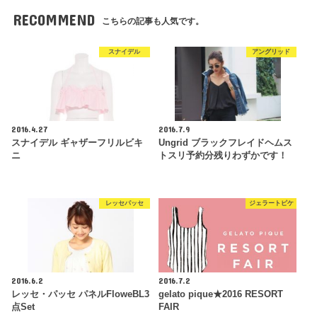
RECOMMEND
こちらの記事も人気です。
スナイデル
アングリッド
2016.4.27
2016.7.9
スナイデル ギャザーフリルビキ
Ungrid ブラックフレイドヘムス
ニ
トスリ予約分残りわずかです！
レッセパッセ
ジェラートピケ
2016.6.2
2016.7.2
レッセ・パッセ パネルFloweBL3
gelato pique★2016 RESORT
点Set
FAIR