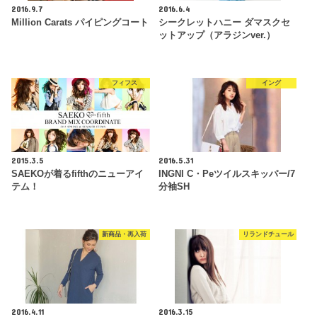
2016.9.7
2016.6.4
Million Carats パイピングコート
シークレットハニー ダマスクセ
ットアップ（アラジンver.）
フィフス
イング
2015.3.5
2016.5.31
SAEKOが着るfifthのニューアイ
INGNI C・Peツイルスキッパー/7
テム！
分袖SH
新商品・再入荷
リランドチュール
2016.4.11
2016.3.15