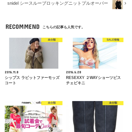
snidel シースルーブロッキングニットプルオーバー
RECOMMEND
こちらの記事も人気です。
未分類
SALE情報
2016.11.8
2016.6.28
シップス ラビットファーモッズ
RESEXXY ２WAYショーツビス
コート
チェビキニ
未分類
未分類