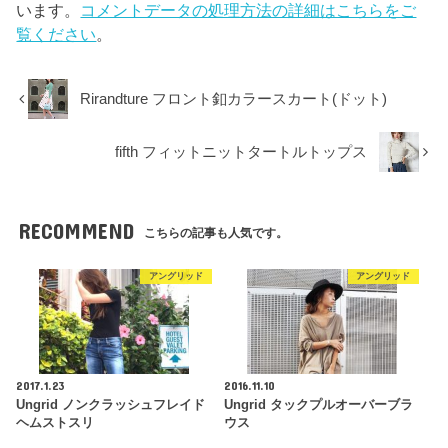
います。
コメントデータの処理方法の詳細はこちらをご
覧ください
。
Rirandture フロント釦カラースカート(ドット)
fifth フィットニットタートルトップス
RECOMMEND
こちらの記事も人気です。
アングリッド
アングリッド
2017.1.23
2016.11.10
Ungrid ノンクラッシュフレイド
Ungrid タックプルオーバーブラ
ヘムストスリ
ウス