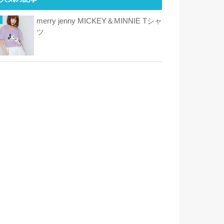
merry jenny MICKEY＆MINNIE Tシャ
ツ