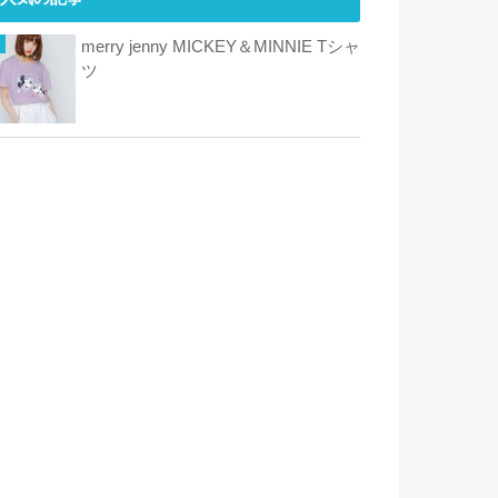
merry jenny MICKEY＆MINNIE Tシャ
ツ