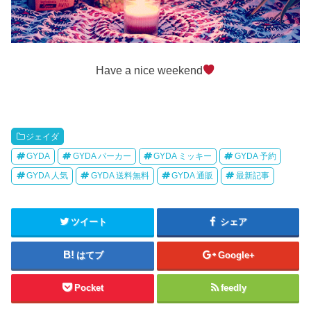
Have a nice weekend
ジェイダ
GYDA
GYDA パーカー
GYDA ミッキー
GYDA 予約
GYDA 人気
GYDA 送料無料
GYDA 通販
最新記事
ツイート
シェア
はてブ
Google+
Pocket
feedly