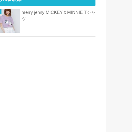
merry jenny MICKEY＆MINNIE Tシャ
ツ