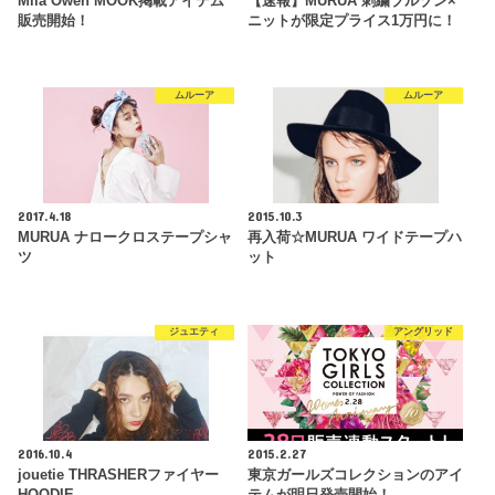
Mila Owen MOOK掲載アイテム
【速報】MURUA 刺繍ブルゾン×
販売開始！
ニットが限定プライス1万円に！
ムルーア
ムルーア
2017.4.18
2015.10.3
MURUA ナロークロステープシャ
再入荷☆MURUA ワイドテープハ
ツ
ット
ジュエティ
アングリッド
2016.10.4
2015.2.27
jouetie THRASHERファイヤー
東京ガールズコレクションのアイ
HOODIE
テムが明日発売開始！