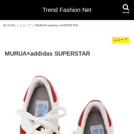
Trend Fashion Net
search
HOME
ムルーア
MURUA×addidas SUPERSTAR
ムルーア
MURUA×addidas SUPERSTAR