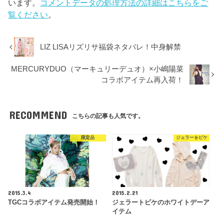
います。
コメントデータの処理方法の詳細はこちらをご
覧ください
。
LIZ LISAリズリサ福袋ネタバレ！中身解禁
MERCURYDUO（マーキュリーデュオ）×小嶋陽菜
コラボアイテム再入荷！
RECOMMEND
こちらの記事も人気です。
限定品
ジェラートピケ
2015.3.4
2015.2.21
TGCコラボアイテム発売開始！
ジェラートピケのホワイトデーア
イテム