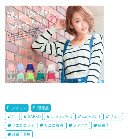
フィフス
限定品
fifth
SAEKO
saekoコラボ
saeko着用
サエコ
サエココラボ
サエコ着用
フィフス
紗栄子
紗栄子着用