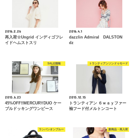
2016.2.26
2016.4.1
再入荷☆Ungrid インディゴフレ
dazzlin Admiral DALSTON
イドヘムストスリ
dz
SALE情報
トランティアンソンドゥモード
2015.6.23
2015.12.15
45%OFF!!MERCURYDUO ケー
トランティアン ６ｗａｙファー
ブルドッキングワンピース
袖フード付メルトンコート
ランバンオンブルー
新商品・再入荷