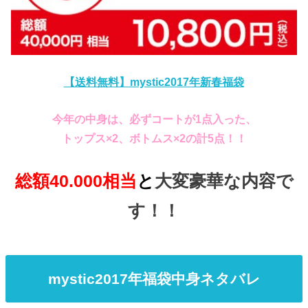
【送料無料】mystic2017年新春福袋
今年の中身は、必ずコートが1点入った、
トップス×2、ボトムス×2の計5点！！
総額40.000相当
と
大変豪華な内容で
す！！
mystic2017年福袋中身ネタバレ