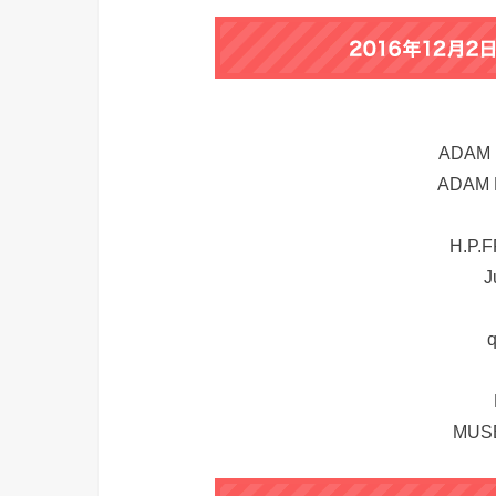
ADAM 
ADAM 
H.P.
J
q
MUS