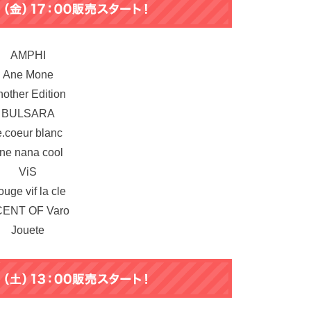
AMPHI
Ane Mone
other Edition
BULSARA
e.coeur blanc
ne nana cool
ViS
uge vif la cle
ENT OF Varo
Jouete