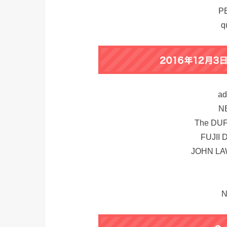
P
q
ad
N
The DUF
FUJII 
JOHN LA
N