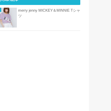
merry jenny MICKEY＆MINNIE Tシャ
ツ