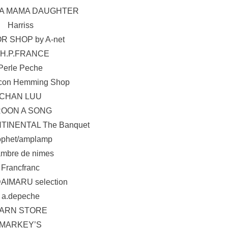
A MAMA DAUGHTER
Harriss
 SHOP by A-net
o H.P.FRANCE
Perle Peche
acon Hemming Shop
CHAN LUU
OON A SONG
INENTAL The Banquet
ophet/amplamp
mbre de nimes
Francfranc
DAIMARU selection
a.depeche
ARN STORE
MARKEY’S