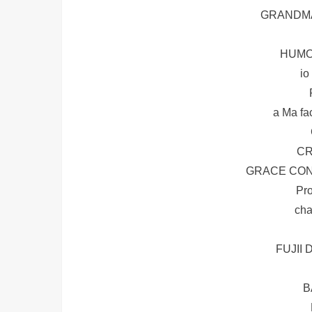
GRANDM
HUMOR
i
a Ma f
CR
GRACE CONT
Pr
cha
FUJII 
B