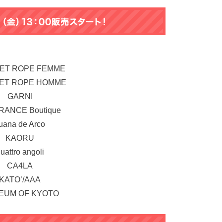
ET ROPE FEMME
ET ROPE HOMME
GARNI
FRANCE Boutique
uana de Arco
KAORU
uattro angoli
CA4LA
KATO’/AAA
EUM OF KYOTO