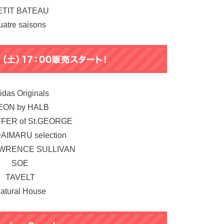
ETIT BATEAU
uatre saisons
idas Originals
EON by HALB
FER of St.GEORGE
DAIMARU selection
WRENCE SULLIVAN
SOE
TAVELT
atural House