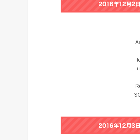
An
l
u
Ro
SC