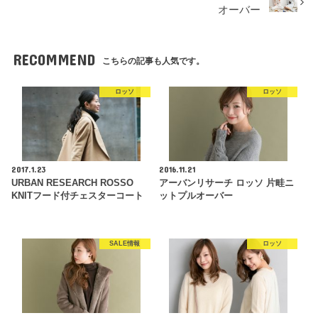
オーバー
RECOMMEND
こちらの記事も人気です。
ロッソ
ロッソ
2017.1.23
2016.11.21
URBAN RESEARCH ROSSO
アーバンリサーチ ロッソ 片畦ニ
KNITフード付チェスターコート
ットプルオーバー
SALE情報
ロッソ