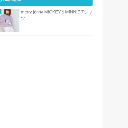
merry jenny MICKEY＆MINNIE Tシャ
ツ