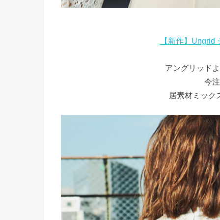
【新作】Ungri
アングリッドよ
今注
居素材ミック