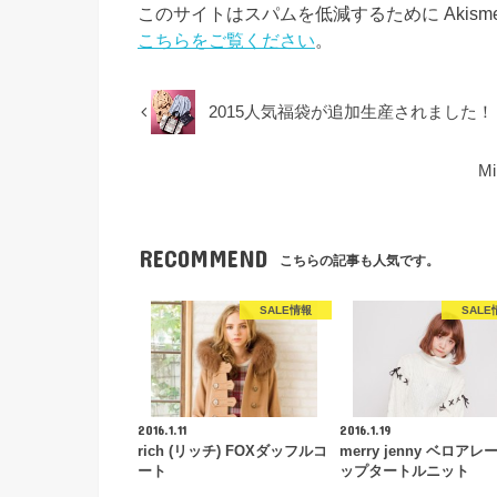
このサイトはスパムを低減するために Akism
こちらをご覧ください
。
2015人気福袋が追加生産されました！
M
RECOMMEND
こちらの記事も人気です。
SALE情報
SALE
2016.1.11
2016.1.19
rich (リッチ) FOXダッフルコ
merry jenny ベロア
ート
ップタートルニット