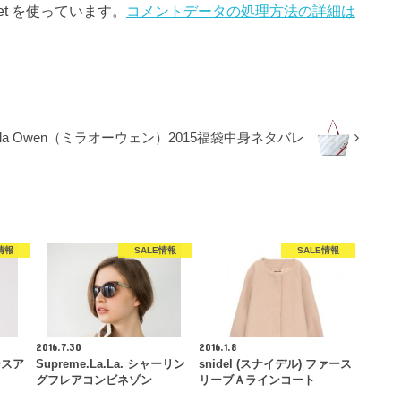
et を使っています。
コメントデータの処理方法の詳細は
ila Owen（ミラオーウェン）2015福袋中身ネタバレ
情報
SALE情報
SALE情報
2016.7.30
2016.1.8
レースア
Supreme.La.La. シャーリン
snidel (スナイデル) ファース
グフレアコンビネゾン
リーブＡラインコート