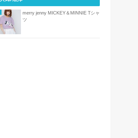
merry jenny MICKEY＆MINNIE Tシャ
ツ