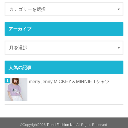
アーカイブ
人気の記事
merry jenny MICKEY＆MINNIE Tシャツ
©Copyright2026
Trend Fashion Net
.All Rights Reserved.