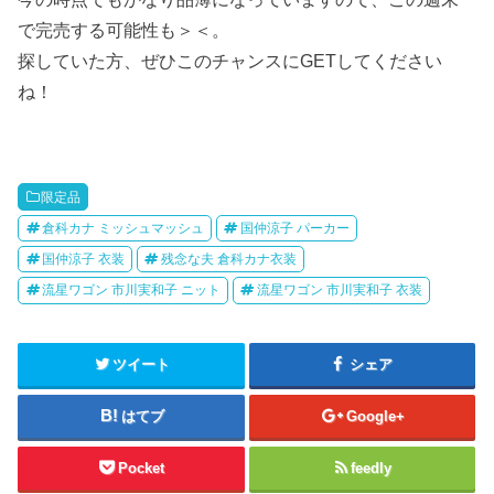
で完売する可能性も＞＜。
探していた方、ぜひこのチャンスにGETしてください
ね！
限定品
倉科カナ ミッシュマッシュ
国仲涼子 パーカー
国仲涼子 衣装
残念な夫 倉科カナ衣装
流星ワゴン 市川実和子 ニット
流星ワゴン 市川実和子 衣装
ツイート
シェア
はてブ
Google+
Pocket
feedly