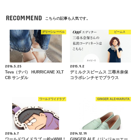
RECOMMEND
こちらの記事も人気です。
グリーンレーベル
ビームス
2016.5.25
2015.9.2
Teva（テバ） HURRICANE XLT
デミルクスビームス 三尋木奈保
CB サンダル
コラボレンチそでブラウス
ワールドワイドラブ
GINGER ALE×HARUTA
2016.6.7
2014.12.19
ワールドワイドラブ 一松×WWL!
GINGER ALE（ジンジャーエー