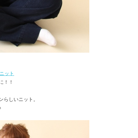
プニット
に！！
ンらしいニット。
♪