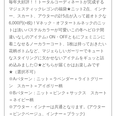
毎年大好評！！トータルコーディネートが完成する
マジェスティックレゴンの福袋★ニット2点、インナ
ー、スカート、アウターの計5点が入って超オトクな
6,000円(+税)！Vネック・オフタートルネックのニッ
トは淡いパステルカラーが可愛いこの冬ヘビロテ間
違いなしのアイテム♪ ON・OFFともにフェミニンに
着こなせるノーカラーコート、1枚は持っておきたい
花柄ボトムなど、マジェらしいガーリーでキュート
なスタイリングに欠かせないアイテムをギュッと詰
め込みました◎★どちらが届くかはお楽しみです
★（選択不可）
※Aパターン：ニット＝ラベンダー＋ライトグリー
ン スカート＝アイボリー柄
※Bパターン：ニット＝ピンク＋サックス スカート
＝ネイビー柄
※アウター・インナーは共通となります。(アウター
＝ピンクベージュ、インナー＝ブラック)