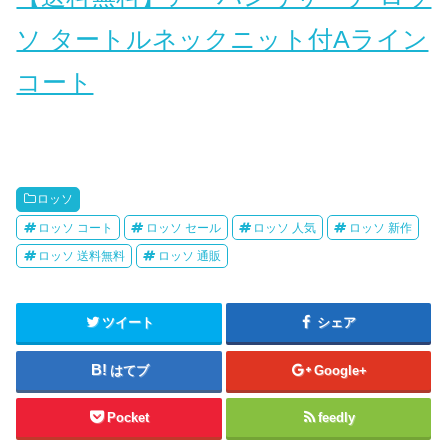
ソ タートルネックニット付Aライン
コート
ロッソ
ロッソ コート
ロッソ セール
ロッソ 人気
ロッソ 新作
ロッソ 送料無料
ロッソ 通販
ツイート
シェア
はてブ
Google+
Pocket
feedly