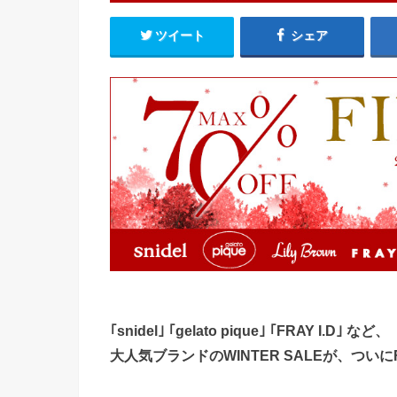
ツイート
シェア
｢snidel｣ ｢gelato pique｣ ｢FRAY I.D｣ など、
大人気ブランドのWINTER SALEが、ついにFI