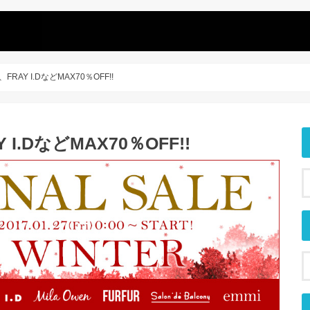
que、FRAY I.DなどMAX70％OFF!!
AY I.DなどMAX70％OFF!!