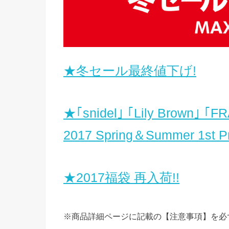
★冬セール最終値下げ!
★｢snidel｣ ｢Lily Brown｣ ｢F
2017 Spring＆Summer 1st 
★2017福袋 再入荷!!
※商品詳細ページに記載の【注意事項】を必