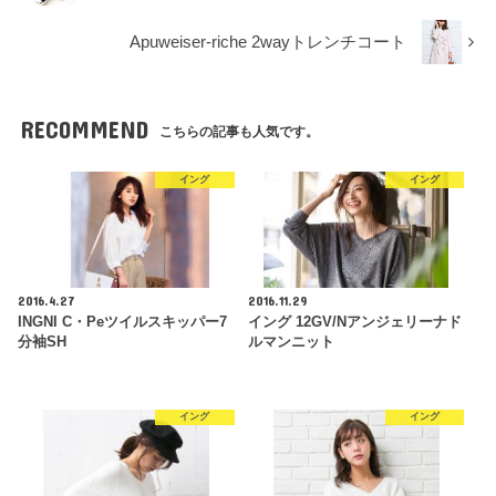
Apuweiser-riche 2wayトレンチコート
RECOMMEND
こちらの記事も人気です。
イング
イング
2016.4.27
2016.11.29
INGNI C・Peツイルスキッパー7
イング 12GV/Nアンジェリーナド
分袖SH
ルマンニット
イング
イング