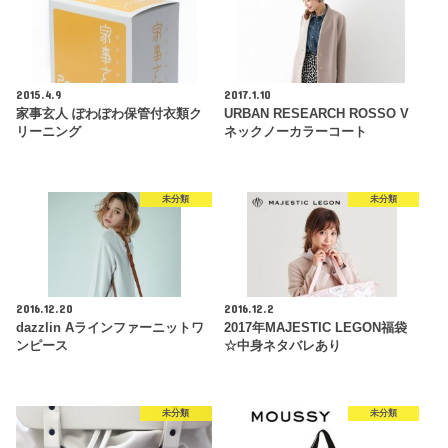
2015.4.9
2017.1.10
家事玄人 ぽわぽわ保管付衣類ク
URBAN RESEARCH ROSSO V
リーニング
ネックノーカラーコート
未分類
未分類
2016.12.20
2016.12.2
dazzlin Aラインファーニットワ
2017年MAJESTIC LEGON福袋
ンピース
☆中身ネタバレあり
未分類
未分類