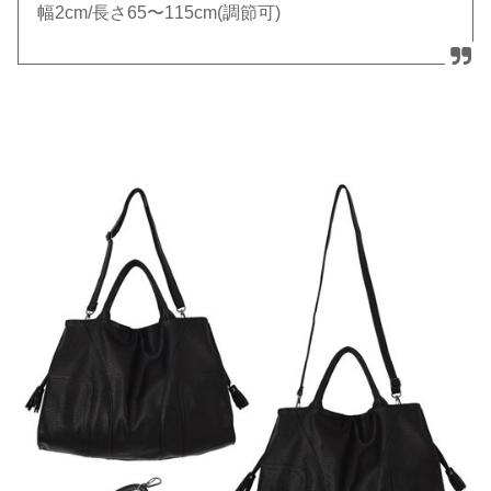
幅2cm/長さ65〜115cm(調節可)