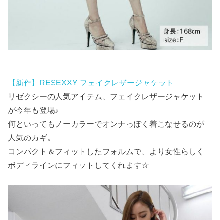
【新作】RESEXXY フェイクレザージャケット
リゼクシーの人気アイテム、フェイクレザージャケット
が今年も登場♪
何といってもノーカラーでオンナっぽく着こなせるのが
人気のカギ。
コンパクト＆フィットしたフォルムで、より女性らしく
ボディラインにフィットしてくれます☆