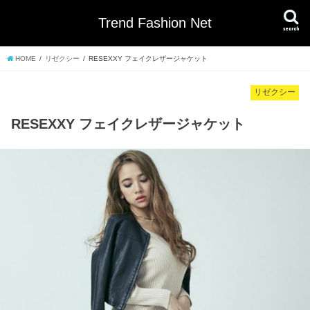
Trend Fashion Net
search
HOME
リゼクシー
RESEXXY フェイクレザージャケット
リゼクシー
RESEXXY フェイクレザージャケット