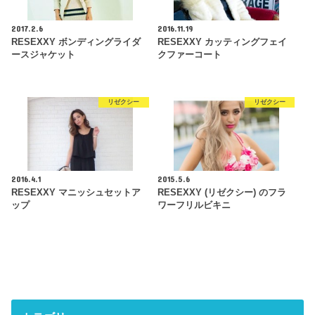
2017.2.6
2016.11.19
RESEXXY ボンディングライダ
RESEXXY カッティングフェイ
ースジャケット
クファーコート
リゼクシー
リゼクシー
2016.4.1
2015.5.6
RESEXXY マニッシュセットア
RESEXXY (リゼクシー) のフラ
ップ
ワーフリルビキニ