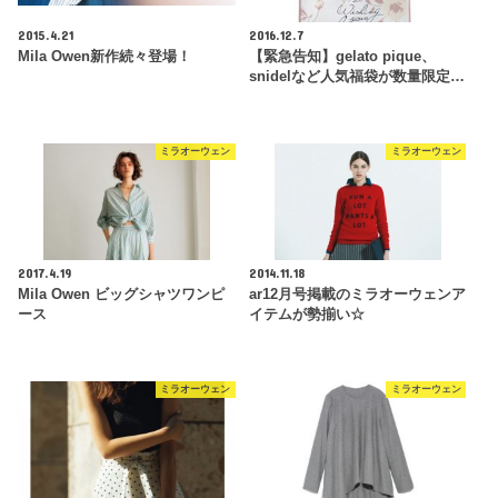
2015.4.21
2016.12.7
Mila Owen新作続々登場！
【緊急告知】gelato pique、
snidelなど人気福袋が数量限定…
ミラオーウェン
ミラオーウェン
2017.4.19
2014.11.18
Mila Owen ビッグシャツワンピ
ar12月号掲載のミラオーウェンア
ース
イテムが勢揃い☆
ミラオーウェン
ミラオーウェン