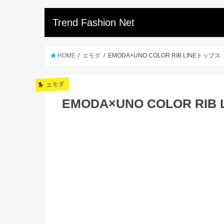
Trend Fashion Net
HOME
エモダ
EMODA×UNO COLOR RIB LINEトップス
エモダ
EMODA×UNO COLOR RIB