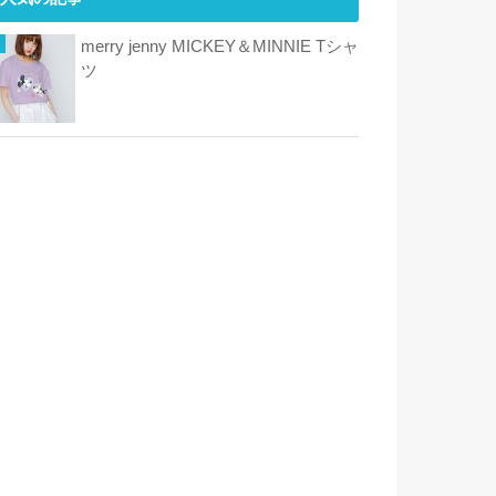
merry jenny MICKEY＆MINNIE Tシャ
ツ