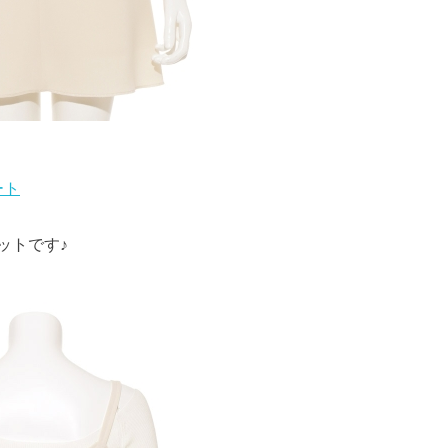
ート
ットです♪