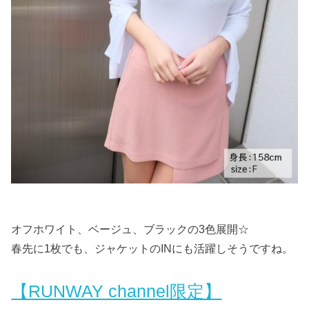
オフホワイト、ベージュ、ブラックの3色展開☆
春先に1枚でも、ジャケットのINにも活躍しそうですね。
【RUNWAY channel限定】