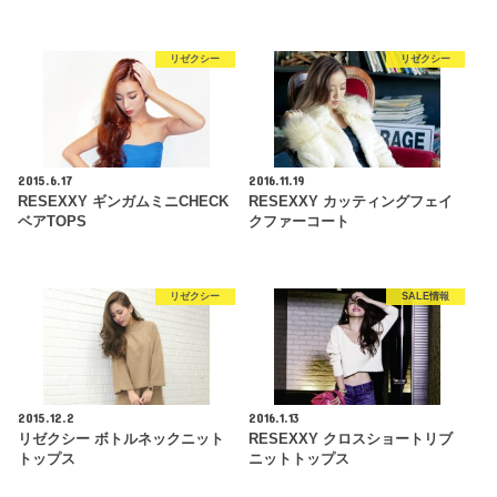
リゼクシー
リゼクシー
2015.6.17
2016.11.19
RESEXXY ギンガムミニCHECK
RESEXXY カッティングフェイ
ベアTOPS
クファーコート
リゼクシー
SALE情報
2015.12.2
2016.1.13
リゼクシー ボトルネックニット
RESEXXY クロスショートリブ
トップス
ニットトップス