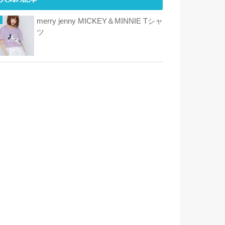
merry jenny MICKEY＆MINNIE Tシャ
ツ