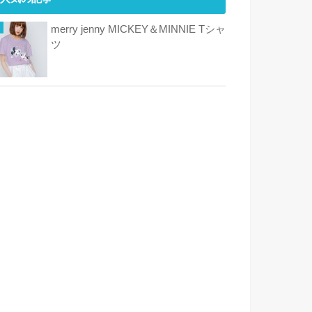
merry jenny MICKEY＆MINNIE Tシャ
ツ