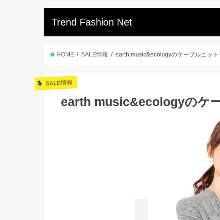
Trend Fashion Net
HOME
SALE情報
earth music&ecologyのケーブル
SALE情報
earth music&ecolo