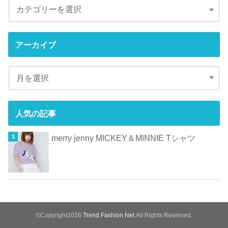
アーカイブ
人気の記事
merry jenny MICKEY＆MINNIE Tシャツ
©Copyright2026
Trend Fashion Net
.All Rights Reserved.