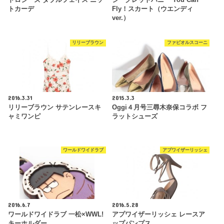
ドロシーズ ダブルフェイス ニッ
シークレットハニー You Can
トカーデ
Fly！スカート（ウエンディ
ver.）
リリーブラウン
ファビオルスコーニ
2016.3.31
2015.3.3
リリーブラウン サテンレースキ
Oggi４月号三尋木奈保コラボ フ
ャミワンピ
ラットシューズ
ワールドワイドラブ
アプワイザーリッシェ
2016.6.7
2016.5.28
ワールドワイドラブ 一松×WWL!
アプワイザーリッシェ レースア
キーホルダー
ップパンプス