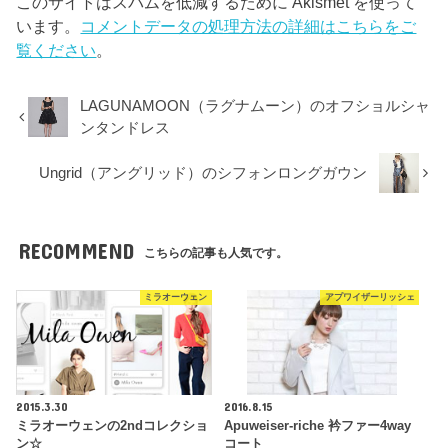
このサイトはスパムを低減するために Akismet を使って
います。
コメントデータの処理方法の詳細はこちらをご
覧ください
。
LAGUNAMOON（ラグナムーン）のオフショルシャ
ンタンドレス
Ungrid（アングリッド）のシフォンロングガウン
RECOMMEND
こちらの記事も人気です。
ミラオーウェン
アプワイザーリッシェ
2015.3.30
2016.8.15
ミラオーウェンの2ndコレクショ
Apuweiser-riche 衿ファー4way
ン☆
コート