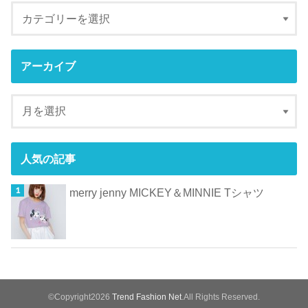
アーカイブ
人気の記事
merry jenny MICKEY＆MINNIE Tシャツ
©Copyright2026
Trend Fashion Net
.All Rights Reserved.