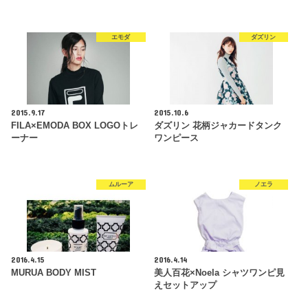
エモダ
ダズリン
2015.9.17
2015.10.6
FILA×EMODA BOX LOGOトレ
ダズリン 花柄ジャカードタンク
ーナー
ワンピース
ムルーア
ノエラ
2016.4.15
2016.4.14
MURUA BODY MIST
美人百花×Noela シャツワンピ見
えセットアップ